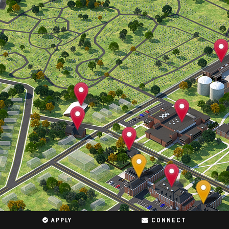
APPLY
CONNECT

